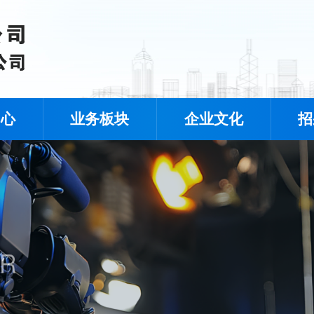
中心
业务板块
企业文化
招