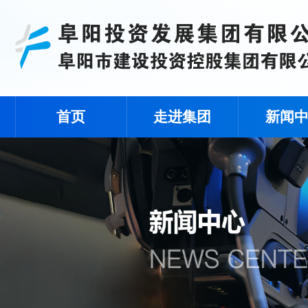
首页
走进集团
新闻