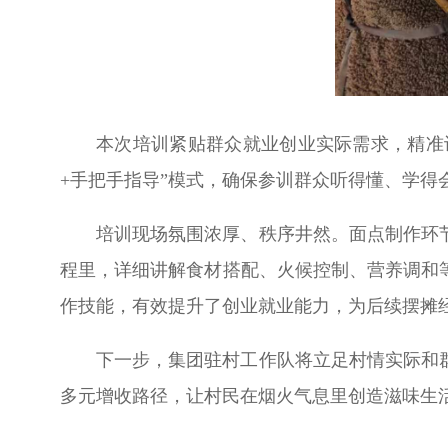
本次培训紧贴群众就业创业实际需求，精准
+手把手指导”模式，确保参训群众听得懂、学得
培训现场氛围浓厚、秩序井然。面点制作环
程里，详细讲解食材搭配、火候控制、营养调和
作技能，有效提升了创业就业能力，为后续摆摊
下一步，集团驻村工作队将立足村情实际和群
多元增收路径，让村民在烟火气息里创造滋味生