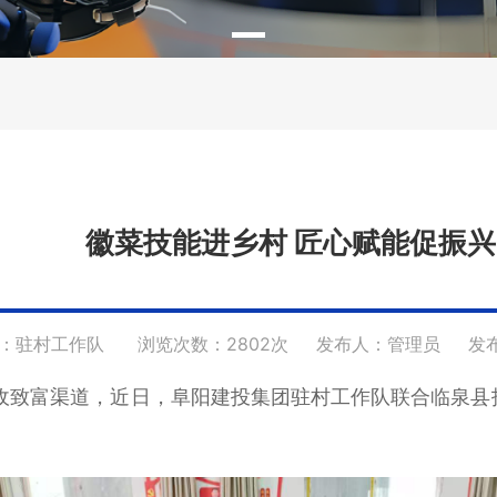
徽菜技能进乡村 匠心赋能促振兴
：驻村工作队
浏览次数：2802次
发布人：管理员
发布
收致富渠道，近日，阜阳建投集团驻村工作队联合临泉县