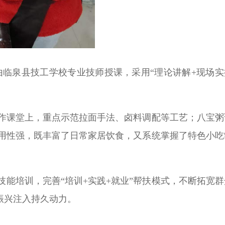
临泉县技工学校专业技师授课，采用“理论讲解+现场实
作课堂上，重点示范拉面手法、卤料调配等工艺；八宝粥
用性强，既丰富了日常家居饮食，又系统掌握了特色小吃
能培训，完善“培训+实践+就业”帮扶模式，不断拓宽群
振兴注入持久动力。