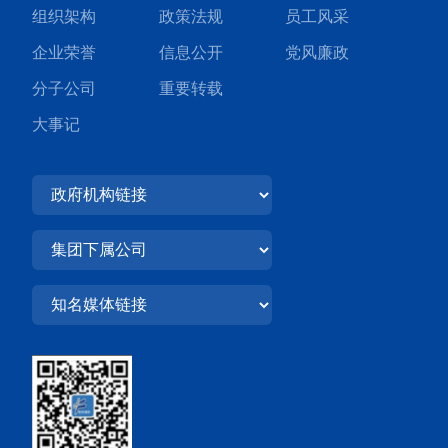
组织架构
政策法规
员工风采
企业荣誉
信息公开
党风廉政
分子公司
重要转载
大事记