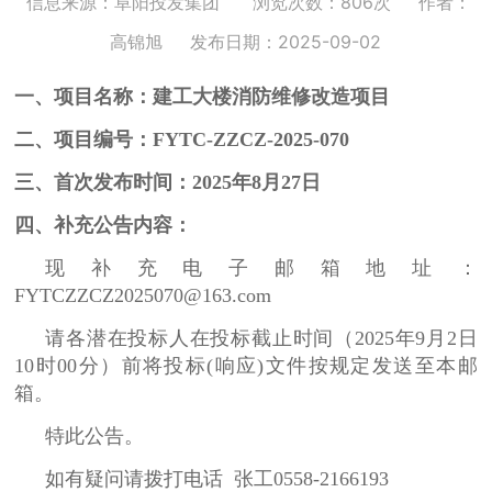
信息来源：阜阳投发集团
浏览次数：806次
作者：
高锦旭
发布日期：2025-09-02
一、项目名称：建工大楼消防维修改造项目
二、项目编号：FYTC-ZZCZ-2025-070
三、首次发布时间：2025年8月27日
四、补充公告内容：
现补充电子邮箱地址：
FYTCZZCZ2025070@163.com
请各潜在投标人在投标截止时间（2025年9月2日
10时00分）前将投标(响应)文件按规定发送至本邮
箱。
特此公告。
如有疑问请拨打电话 张工0558-2166193