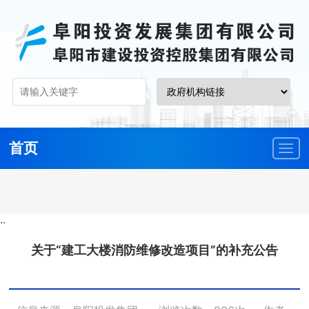
首页
··
关于“建工大楼消防维修改造项目”的补充公告