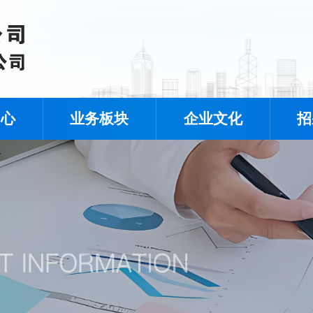
中心
业务板块
企业文化
招