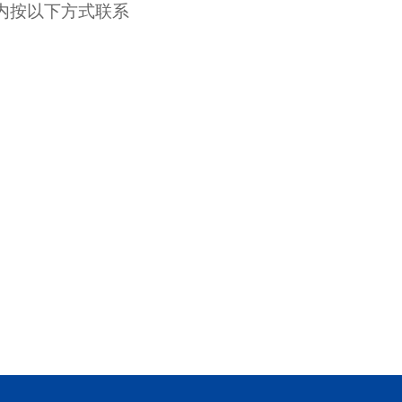
内
按以下方式联系