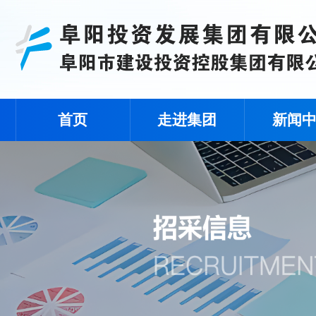
首页
走进集团
新闻