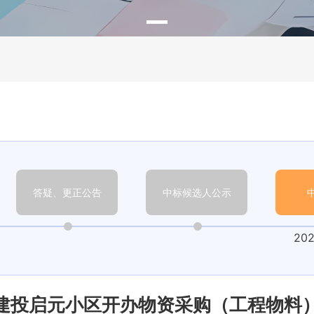
答疑、更正公告
中标候选人公示
202
建投启元小区开办物资采购（工程物料