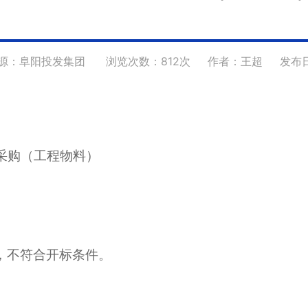
源：阜阳投发集团
浏览次数：812次
作者：王超
发布日
采购（
工
程物料）
，不符合开标条件。