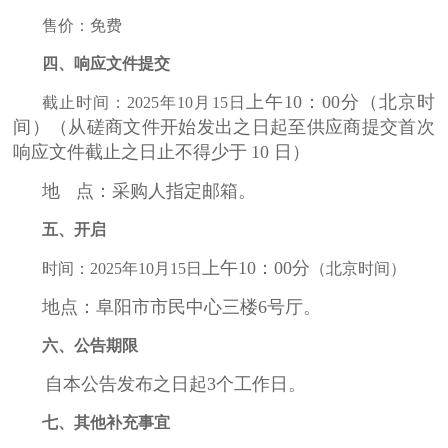
售价：免费
四
、
响应文件提交
上午
10：00分
（北京时
截止时间：
2025年
10
月
15
日
间）（从磋商文件开始发出之日起至供应商提交首次
响应文件截止之日止不得少于
10 日）
地
点：采购人指定邮箱。
五
、
开启
上午
10：00分
时间：
2025年
10
月
15
日
（北京时间）
地点：阜阳市市民中心三楼
6号厅。
六、公告期限
自本公告发布之日起
3个工作日。
七、其他补充事宜