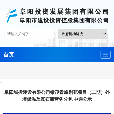
首页
··
阜阳城投建设有限公司徽茂青峰别苑项目（二期）外
墙保温及真石漆劳务分包 中选公示