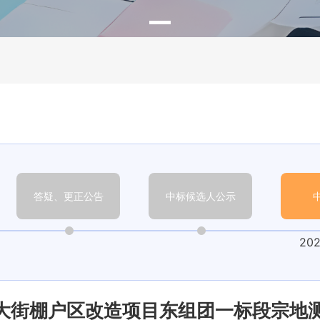
答疑、更正公告
中标候选人公示
202
大街棚户区改造项目东组团一标段宗地