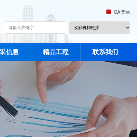
OA登录
采信息
精品工程
联系我们