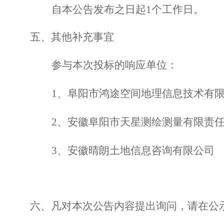
自本公告发布之日起
1个工作日。
五
、其他补充事宜
参与本次投标的响应单位：
1、阜阳市鸿途空间地理信息技术有
2、安徽阜阳市天星测绘测量有限责
3、安徽晴朗土地信息咨询有限公司
六
、凡对本次公告内容提出询问，请
在公