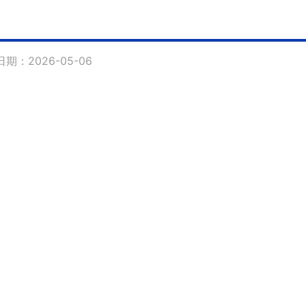
期：2026-05-06