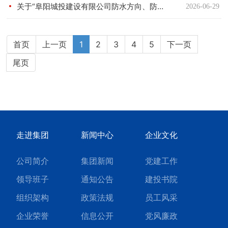
柜、玻璃隔断、不锈钢门套材料公开遴选文件
站监理项目终止公告
关于“阜阳城投建设有限公司防水方向、防腐
2026-06-29
的澄清答疑
保温方向单工序劳务库招募”补充公告
首页
上一页
1
2
3
4
5
下一页
尾页
走进集团
新闻中心
企业文化
公司简介
集团新闻
党建工作
领导班子
通知公告
建投书院
组织架构
政策法规
员工风采
企业荣誉
信息公开
党风廉政