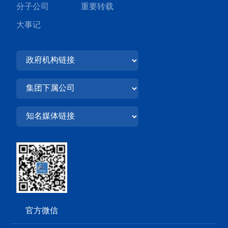
分子公司
重要转载
大事记
官方微信